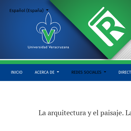
La arquitectura y el paisaje. La construcción de imaginarios t
Cambiar el idioma. El actual es:
Español (España)
INICIO
ACERCA DE
REDES SOCIALES
DIREC
La arquitectura y el paisaje. 