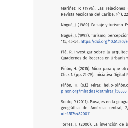
Mariñez, P. (1996). Las relacione
Revista Mexicana del Caribe, 1(1), 22
Nogué, J. (1989). Paisaje y turismo. E
Nogué, J. (1992). Turismo, percepción
115, 45-54.
https://doi.org/10.61520/e
Pié, R. Investigar sobre la arquite
Quadernes de Recerca en Urbanisme
Piñón, H. (2015). Mirar para que otr
Click 1. (pp. 74-79). Iniciativa Digital
Piñón, H. (s.f.) Mirar. helio-piñ
pinon.org/miradas/detmirar_i58333
Souto, P. (2011). Paisajes en la geo
geográfica de América central, 
id=451744820011
Torres, J. (2000). La invención de