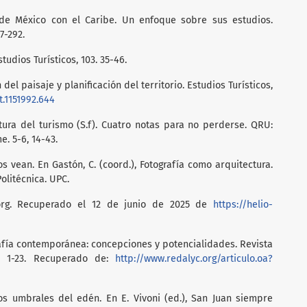
s de México con el Caribe. Un enfoque sobre sus estudios.
7-292.
studios Turísticos, 103. 35-46.
 del paisaje y planificación del territorio. Estudios Turísticos,
t.1151992.644
ctura del turismo (S.f). Cuatro notas para no perderse. QRU:
. 5-6, 14-43.
os vean. En Gastón, C. (coord.), Fotografía como arquitectura.
 Politécnica. UPC.
ón.org. Recuperado el 12 de junio de 2025 de
https://helio-
grafía contemporánea: concepciones y potencialidades. Revista
2, 1-23. Recuperado de:
http://www.redalyc.org/articulo.oa?
 los umbrales del edén. En E. Vivoni (ed.), San Juan siempre