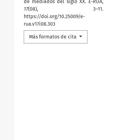
de mediados del siglo XX.
E-RUA
,
17
(08), 3–11.
https://doi.org/10.25009/e-
rua.v17i08.303
Más formatos de cita