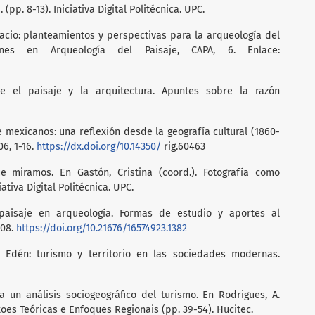
 (pp. 8-13). Iniciativa Digital Politécnica. UPC.
spacio: planteamientos y perspectivas para la arqueología del
iones en Arqueología del Paisaje, CAPA, 6. Enlace:
tre el paisaje y la arquitectura. Apuntes sobre la razón
aje mexicanos: una reflexión desde la geografía cultural (1860-
06, 1-16.
https://dx.doi.org/10.14350/
rig.60463
e miramos. En Gastón, Cristina (coord.). Fotografía como
ciativa Digital Politécnica. UPC.
e paisaje en arqueología. Formas de estudio y aportes al
208.
https://doi.org/10.21676/16574923.1382
l Edén: turismo y territorio en las sociedades modernas.
a un análisis sociogeográfico del turismo. En Rodrigues, A.
xoes Teóricas e Enfoques Regionais (pp. 39-54). Hucitec.